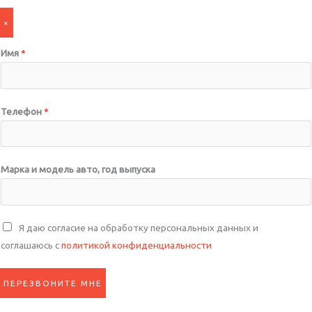
×
Имя
*
Телефон
*
Марка и модель авто, год выпуска
С
Я даю согласие на обработку персональных данных и
о
соглашаюсь с
политикой конфиденциальности
г
л
ПЕРЕЗВОНИТЕ МНЕ
а