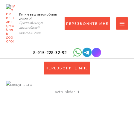
Перейти
к
Купим ваш автомобиль
содержимому
дорого!
Срочный выкуп
ПЕРЕЗВОНИТЕ МНЕ
автомобилей
круглосуточно
8-915-228-32-92
ПЕРЕЗВОНИТЕ МНЕ
avto_slider_1
8-915-228-32-92