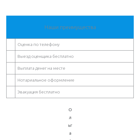
Наши преимущества
Оценка по телефону
Выезд оценщика бесплатно
Выплата денег на месте
Нотариальное оформление
Эвакуация бесплатно
О
л
ьг
а