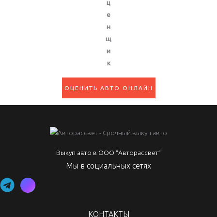
ц
е
н
щ
и
к
ОЦЕНИТЬ АВТО ОНЛАЙН
Выкуп авто в ООО “Авторассвет”
Мы в социальных сетях
КОНТАКТЫ