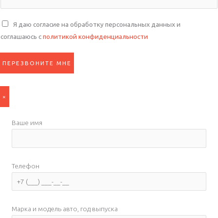
С
Я даю согласие на обработку персональных данных и
о
соглашаюсь с
политикой конфиденциальности
г
л
ПЕРЕЗВОНИТЕ МНЕ
а
с
и
×
е
*
Ваше имя
Телефон
Марка и модель авто, год выпуска