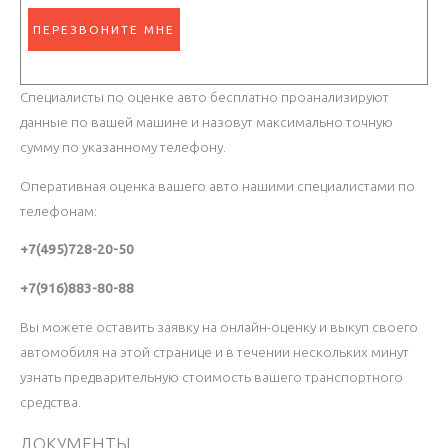
л
ПЕРЕЗВОНИТЕ МНЕ
а
с
Специалисты по оценке авто бесплатно проанализируют
и
данные по вашей машине и назовут максимально точную
е
сумму по указанному телефону.
*
Оперативная оценка вашего авто нашими специалистами по
телефонам:
+7(495)728-20-50
+7(916)883-80-88
Вы можете оставить заявку на онлайн-оценку и выкуп своего
автомобиля на этой странице и в течении нескольких минут
узнать предварительную стоимость вашего транспортного
средства.
ДОКУМЕНТЫ