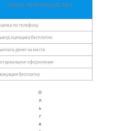
Наши преимущества
ценка по телефону
ыезд оценщика бесплатно
ыплата денег на месте
отариальное оформление
вакуация бесплатно
О
л
ь
г
а