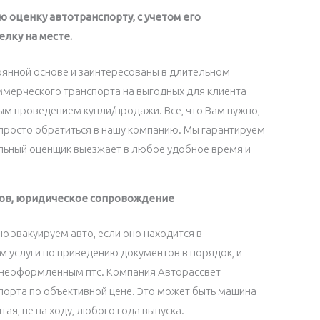
ю оценку автотранспорту, с учетом его
лку на месте.
янной основе и заинтересованы в длительном
ммерческого транспорта на выгодных для клиента
ым проведением купли/продажи. Все, что Вам нужно,
 просто обратиться в нашу компанию. Мы гарантируем
льный оценщик выезжает в любое удобное время и
тов, юридическое сопровождение
 эвакуируем авто, если оно находится в
м услуги по приведению документов в порядок, и
с неоформленным птс. Компания Авторассвет
порта по объективной цене. Это может быть машина
ая, не на ходу, любого года выпуска.