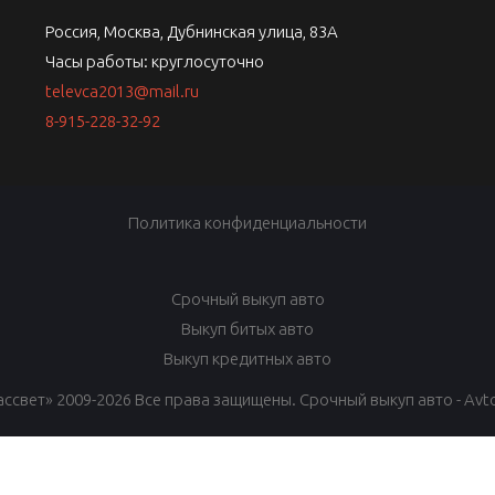
Россия, Москва, Дубнинская улица, 83А
Часы работы: круглосуточно
televca2013@mail.ru
8-915-228-32-92
Политика конфиденциальности
Срочный выкуп авто
Выкуп битых авто
Выкуп кредитных авто
ссвет» 2009-2026 Все права защищены. Срочный выкуп авто - Avto