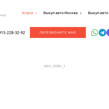
Услуги
Выкуп авто Москва
Выкуп авто
очно
915-228-32-92
ПЕРЕЗВОНИТЕ МНЕ
avto_slider_1