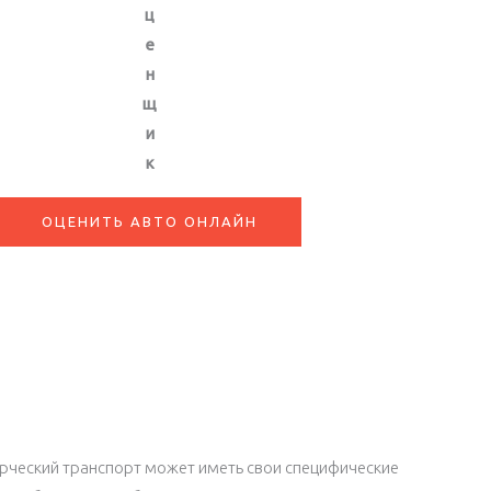
ц
е
н
щ
и
к
ОЦЕНИТЬ АВТО ОНЛАЙН
рческий транспорт может иметь свои специфические