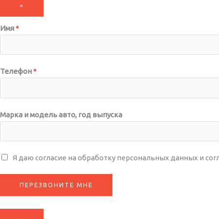
×
Имя
*
Телефон
*
Марка и модель авто, год выпуска
С
Я даю согласие на обработку персональных данных и сог
о
г
ПЕРЕЗВОНИТЕ МНЕ
л
а