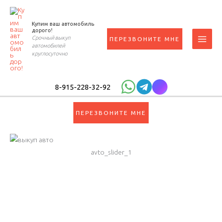
Перейти
к
Купим ваш автомобиль
содержимому
дорого!
Срочный выкуп
ПЕРЕЗВОНИТЕ МНЕ
автомобилей
круглосуточно
8-915-228-32-92
ПЕРЕЗВОНИТЕ МНЕ
avto_slider_1
8-915-228-32-92