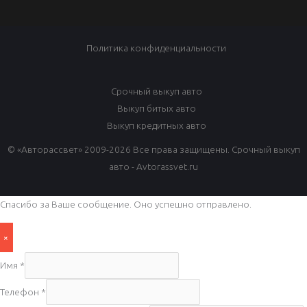
Политика конфиденциальности
Срочный выкуп авто
Выкуп битых авто
Выкуп кредитных авто
© «Авторассвет» 2009-2026 Все права защищены. Срочный выкуп
авто - Avtorassvet.ru
Спасибо за Ваше сообщение. Оно успешно отправлено.
×
Имя
*
Телефон
*