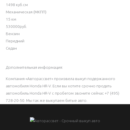
1498 куб.см
Механическая (МКПП)
15 км
530000руб.
Бензин
Передний
Седан
Дополнительная информация:
Компания «Авторассвет» произвела выкуп подержанного
автомобиля Honda HR-V. Если вы хотите срочно продать
автомобиль Honda HR-V с пробегом звоните сейчас +7 (495)
728-20-50. Мы так же выкупаем битые авто.