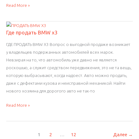
Продаете
Read More »
Mitsubishi
Pajero?
Где продать BMW x3
ГДЕ ПРОДАТЬ BMW X3 Вопрос о выгодной продаже возникает
у владельцев подержанных автомобилей всех марок.
Невзирая на то, что автомобиль уже давно не является
роскошью, а служит средством передвижения, это не та вещь,
которую выбрасывают, когда надоест. Авто можно продать,
даже с дефектами кузова и неисправной механикой. Найти
нового хозяина для дорогого авто не так-то
Где
Read More »
продать
BMW
x3
1
2
…
12
Далее
→