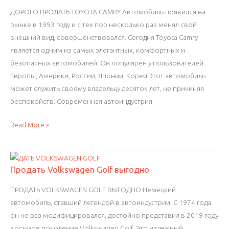
ДОРОГО ПРОДАТЬ TOYOTA CAMRY Автомобиль появился на
рынке в 1993 году и с тех пор несколько раз менял свой
внешний вид, совершенствовался. Сегодня Toyota Camry
является одним из самых элегантных, комфортных и
безопасных автомобилей. Он популярен у пользователей
Европы, Америки, России, Японии, Кореи.Этот автомобиль
может служить своему владельцу десяток лет, не причиняя
беспокойств. Современная автоиндустрия
Дорого
Read More »
продать
Toyota
Camry
Продать Volkswagen Golf выгодно
ПРОДАТЬ VOLKSWAGEN GOLF ВЫГОДНО Немецкий
автомобиль, ставший легендой в автоиндустрии. С 1974 года
он не раз модифицировался, достойно представил в 2019 году
восьмое поколение Volkswagen Golf. Это надежный