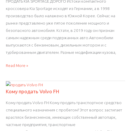
ПРОДАТЬ KIA SPORTAGE ДОРОГО Истоки компактного
кроссовера Kia Sportage исходят из Германии, а в 1998
производство было налажено в Южной Корее. Сейчас на
рынке представлено уже пятое поколение мощного и
безопасного автомобиля. Кстати, в 2019 году он признан
самым надежным среди подержанных авто.Автомобили
выпускаются с бензиновым, дизельным мотором и с
турбированным двигателем. Разные модификации кузова,
Продать
Read More »
Kia
Sportage
дорого
Кому продать Volvo FH
Кому продать Volvo FH Кому продать транспортное средство
специального назначения с пробегом? Этот вопрос застигает
врасплох бизнесменов, имеющих собственный автопарк,
частные предприятия, транспортные