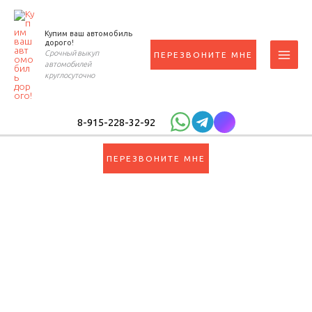
Перейти
к
Купим ваш автомобиль
содержимому
дорого!
Срочный выкуп
ПЕРЕЗВОНИТЕ МНЕ
автомобилей
круглосуточно
8-915-228-32-92
ПЕРЕЗВОНИТЕ МНЕ