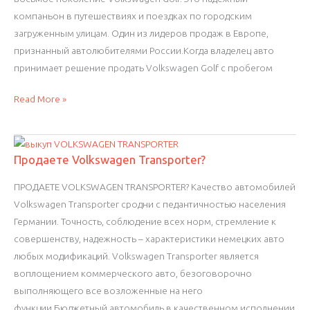
компаньон в путешествиях и поездках по городским
загруженным улицам. Один из лидеров продаж в Европе,
признанный автолюбителями России.Когда владелец авто
принимает решение продать Volkswagen Golf с пробегом
Продать
Read More »
Volkswagen
Golf
выгодно
Продаете Volkswagen Transporter?
ПРОДАЕТЕ VOLKSWAGEN TRANSPORTER? Качество автомобилей
Volkswagen Transporter сродни с педантичностью населения
Германии. Точность, соблюдение всех норм, стремление к
совершенству, надежность – характеристики немецких авто
любых модификаций. Volkswagen Transporter является
воплощением коммерческого авто, безоговорочно
выполняющего все возложенные на него
функции.Бюджетный автомобиль в качественном исполнении