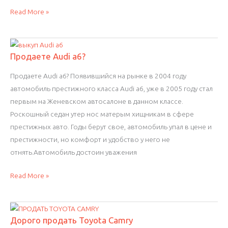
Как
Read More »
выгодно
продать
Skoda
Продаете Audi a6?
Rapid
Продаете Audi a6? Появившийся на рынке в 2004 году
автомобиль престижного класса Audi a6, уже в 2005 году стал
первым на Женевском автосалоне в данном классе.
Роскошный седан утер нос матерым хищникам в сфере
престижных авто. Годы берут свое, автомобиль упал в цене и
престижности, но комфорт и удобство у него не
отнять.Автомобиль достоин уважения
Продаете
Read More »
Audi
a6?
Дорого продать Toyota Camry